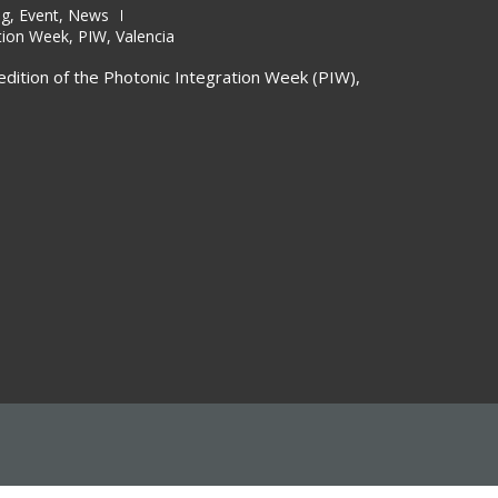
og
,
Event
,
News
tion Week
,
PIW
,
Valencia
edition of the Photonic Integration Week (PIW),