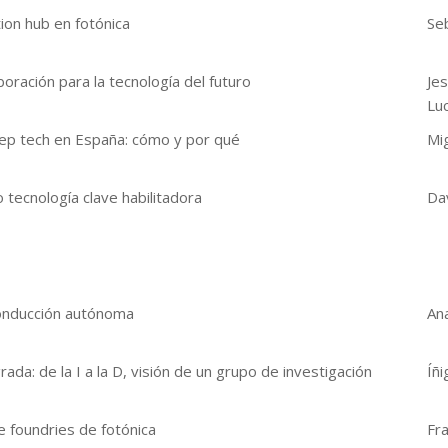
tion hub en fotónica
Seb
boración para la tecnología del futuro
Je
Lu
eep tech en España: cómo y por qué
Mig
 tecnología clave habilitadora
Da
onducción autónoma
An
rada: de la I a la D, visión de un grupo de investigación
Íñi
 foundries de fotónica
Fra