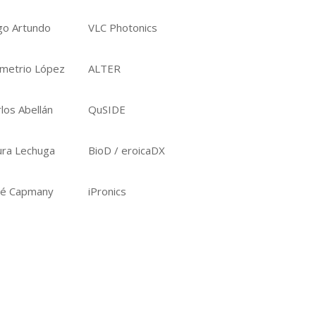
igo Artundo
VLC Photonics
metrio López
ALTER
los Abellán
QuSIDE
ura Lechuga
BioD / eroicaDX
sé Capmany
iPronics