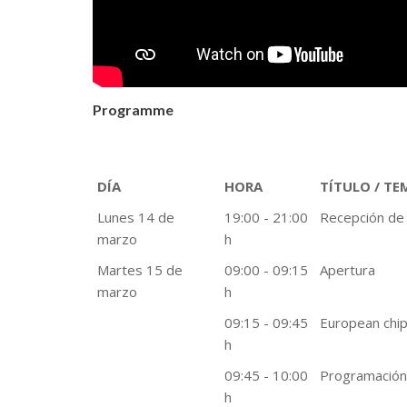
Programme
DÍA
HORA
TÍTULO / TE
Lunes 14 de
19:00 - 21:00
Recepción de
marzo
h
Martes 15 de
09:00 - 09:15
Apertura
marzo
h
09:15 - 09:45
European chip
h
09:45 - 10:00
Programación 
h