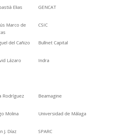
astià Elias
GENCAT
sús Marco de
CSIC
cas
uel del Cañizo
Bullnet Capital
vid Lázaro
Indra
a Rodríguez
Beamagine
go Molina
Universidad de Málaga
n J. Díaz
SPARC