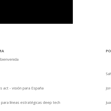
MA
PO
 bienvenida
Sal
s act - visión para España
Jor
para líneas estratégicas deep tech
Ju