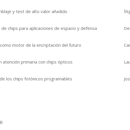
blaje y test de alto valor añadido
Íñ
e chips para aplicaciones de espacio y defensa
De
 como motor de la encriptación del futuro
Car
n atención primaria con chips ópticos
La
de los chips fotónicos programables
Jo
2B