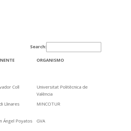
Search:
NENTE
ORGANISMO
vador Coll
Universitat Politècnica de
València
di Llinares
MINCOTUR
an Ángel Poyatos
GVA