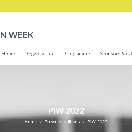
ON WEEK
Home
Registration
Programme
Sponsors & exh
PIW 2022
Home
Previous editions
PIW 2022